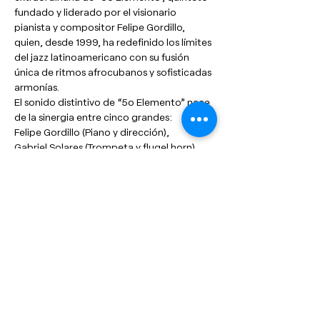
fundado y liderado por el visionario 
pianista y compositor Felipe Gordillo, 
quien, desde 1999, ha redefinido los límites 
del jazz latinoamericano con su fusión 
única de ritmos afrocubanos y sofisticadas 
armonías. 
El sonido distintivo de “5o Elemento” nace 
de la sinergia entre cinco grandes: 
Felipe Gordillo (Piano y dirección), 
Gabriel Solares (Trompeta y flugel horn), 
Ernesto Ramos (Saxofón tenor y clarinete), 
Juan Cristóbal Pérez Grobet (Contrabajo) 
y 
Mario García, (Batería)
Anterior
Siguiente
Programación general